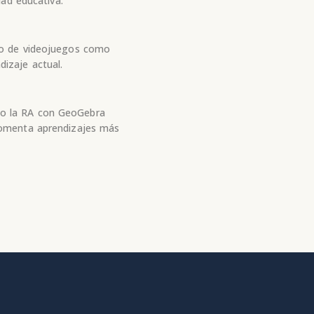
dad educativa.
so de videojuegos como
izaje actual.
mo la RA con GeoGebra
fomenta aprendizajes más