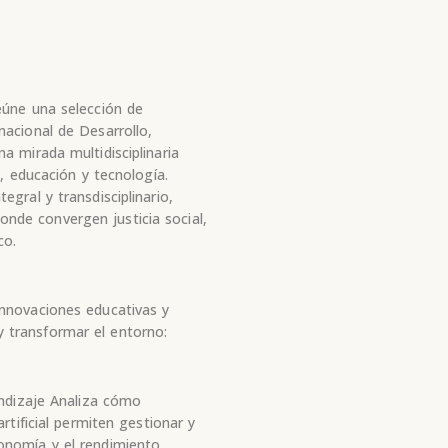
eúne una selección de
nacional de Desarrollo,
a mirada multidisciplinaria
a, educación y tecnología.
gral y transdisciplinario,
de convergen justicia social,
co.
innovaciones educativas y
 transformar el entorno:
endizaje Analiza cómo
rtificial permiten gestionar y
onomía y el rendimiento